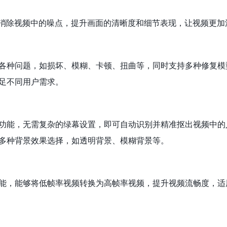
动消除视频中的噪点，提升画面的清晰度和细节表现，让视频更加
各种问题，如损坏、模糊、卡顿、扭曲等，同时支持多种修复模
足不同用户需求。
功能，无需复杂的绿幕设置，即可自动识别并精准抠出视频中的
多种背景效果选择，如透明背景、模糊背景等。
能，能够将低帧率视频转换为高帧率视频，提升视频流畅度，适