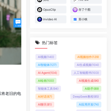
OpusClip
存了个图
invideo AI
剪小映
热门标签
AI视频
(140)
AI视频创作
(129)
AI智能体
(127)
AI生成视频
(104)
AI Agent
(104)
人工智能图书
(103)
AI绘画
(100)
AI视频生成
(96)
智能体工具
(94)
AI助手
(89)
以将老旧的电
AI对话
(87)
DeepSeek教程
(85)
AI聊天
(81)
AI应用开发
(74)