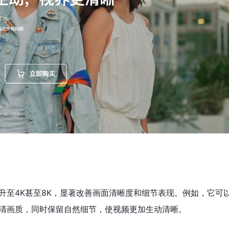
升至4K甚至8K，显著改善画面清晰度和细节表现。例如，它可
清画质，同时保留自然细节，使视频更加生动清晰。