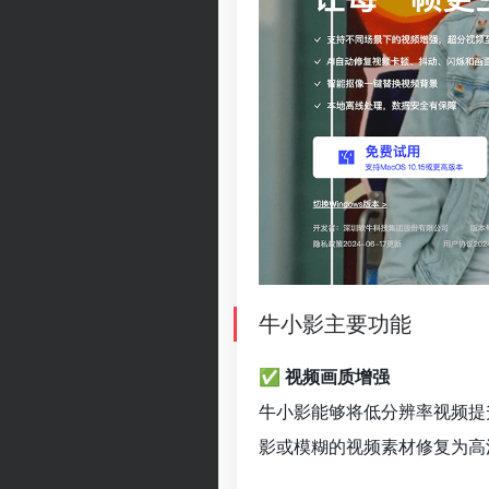
牛小影主要功能
✅ 视频画质增强
牛小影能够将低分辨率视频提
影或模糊的视频素材修复为高