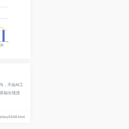
向，不由AI工
内容如出现违
ites/4548.html