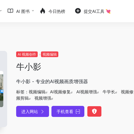
AI 图书
今日热榜
提交AI工具 💘
AI 视频创作
视频编辑
牛小影
牛小影 - 专业的AI视频画质增强器
标签：
视频编辑
AI视频修复
AI视频增强
牛学长
视频修
频剪辑
视频增强
进入网站
手机查看