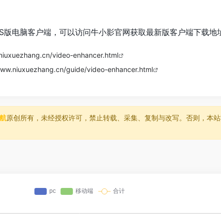
acOS版电脑客户端，可以访问牛小影官网获取最新版客户端下载地
niuxuezhang.cn/video-enhancer.html
www.niuxuezhang.cn/guide/video-enhancer.html
导航
原创所有，未经授权许可，禁止转载、采集、复制与改写。否则，本站