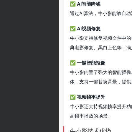
✅ AI智能降噪
通过AI算法，牛小影能够自
✅ AI视频修复
牛小影支持修复视频文件中的
典电影修复、黑白上色等，满
✅ 一键智能抠像
牛小影内置了强大的智能抠像
体，支持一键替换背景，提供
✅ 视频帧率提升
牛小影还支持视频帧率提升功
高帧率播放的场景。
牛小影技术优势