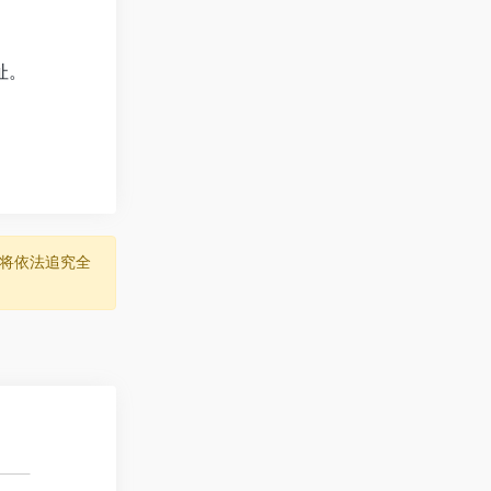
址。
将依法追究全