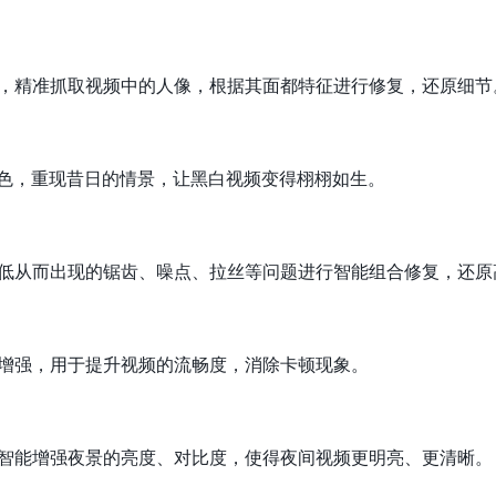
，精准抓取视频中的人像，根据其面都特征进行修复，还原细节
上色，重现昔日的情景，让黑白视频变得栩栩如生。
低从而出现的锯齿、噪点、拉丝等问题进行智能组合修复，还原
增强，用于提升视频的流畅度，消除卡顿现象。
智能增强夜景的亮度、对比度，使得夜间视频更明亮、更清晰。