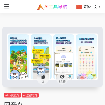
简体中文
▼
2
1,425
AI 休闲娱乐
AI 虚拟陪伴
回音岛