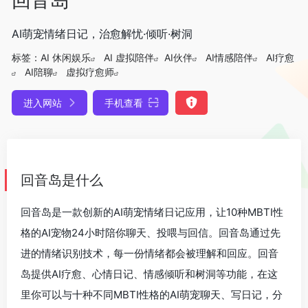
AI萌宠情绪日记，治愈解忧·倾听·树洞
标签：
AI 休闲娱乐
AI 虚拟陪伴
AI伙伴
AI情感陪伴
AI疗愈
AI陪聊
虚拟疗愈师
进入网站
手机查看
回音岛是什么
回音岛是一款创新的AI萌宠情绪日记应用，让10种MBTI性
格的AI宠物24小时陪你聊天、投喂与回信。回音岛通过先
进的情绪识别技术，每一份情绪都会被理解和回应。回音
岛提供AI疗愈、心情日记、情感倾听和树洞等功能，在这
里你可以与十种不同MBTI性格的AI萌宠聊天、写日记，分