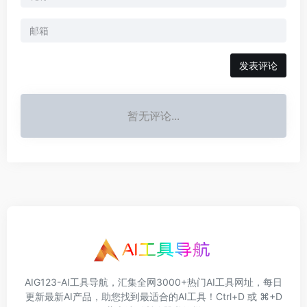
发表评论
暂无评论...
AIG123-AI工具导航，汇集全网3000+热门AI工具网址，每日
更新最新AI产品，助您找到最适合的AI工具！Ctrl+D 或 ⌘+D