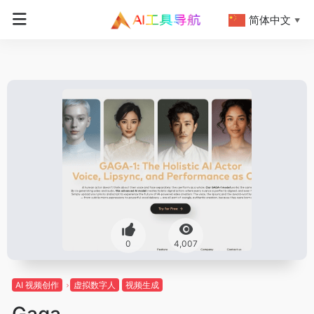
简体中文
▼
0
4,007
AI 视频创作
虚拟数字人
视频生成
Gaga