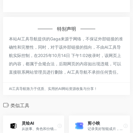
特别声明
本站AI工具导航提供的Gaga来源于网络，不保证外部链接的准
确性和完整性，同时，对于该外部链接的指向，不由AI工具导
航实际控制，在2025年10月14日 下午1:02收录时，该网页上
的内容，都属于合规合法，后期网页的内容如出现违规，可以
直接联系网站管理员进行删除，AI工具导航不承担任何责任。
AI工具导航致力于优质、实用的AI网站资源收集与分享！
类似工具
灵绘AI
剪小映
从故事、角色和分镜到视频成片的一站式AI创作平台
记录美好智能成片，AI智能视频剪辑