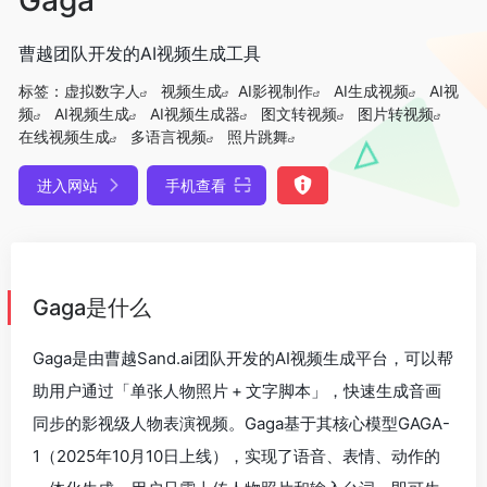
曹越团队开发的AI视频生成工具
标签：
虚拟数字人
视频生成
AI影视制作
AI生成视频
AI视
频
AI视频生成
AI视频生成器
图文转视频
图片转视频
在线视频生成
多语言视频
照片跳舞
进入网站
手机查看
Gaga是什么
Gaga是由曹越Sand.ai团队开发的AI视频生成平台，可以帮
助用户通过「单张人物照片 + 文字脚本」，快速生成音画
同步的影视级人物表演视频。Gaga基于其核心模型GAGA-
1（2025年10月10日上线），实现了语音、表情、动作的