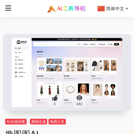
简体中文
▼
0
482
AI 绘画作图
图画生成
电商工具
撸图图AI