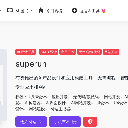
AI 图书
今日热榜
提交AI工具 💘
AI 设计工具
UI/UX设计
应用开发
无代码/低代码
网站开发
superun
有赞推出的AI产品设计和应用构建工具，无需编程，智
专业应用和网站。
标签：
UI/UX设计
应用开发
无代码/低代码
网站开发
A
发
AI构建器
AI界面设计
AI网站开发
UI设计
UX设计
设计
网站建设
网站生成器
进入网站
手机查看