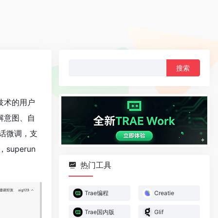
搜
索：
技术的用户
解意图、自
话微调，支
perun
热门工具
Trae编程
Creatie
Trae国内版
Glif