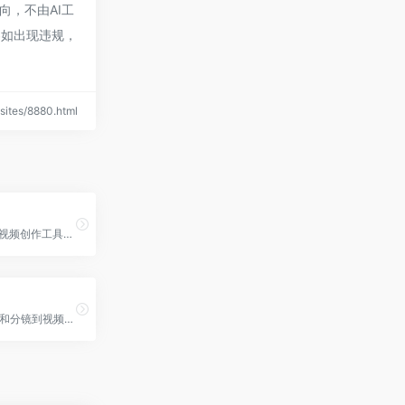
向，不由AI工
容如出现违规，
ites/8880.html
阿里云全新AI视频创作工具，万镜生辉，一刻成片
从故事、角色和分镜到视频成片的一站式AI创作平台