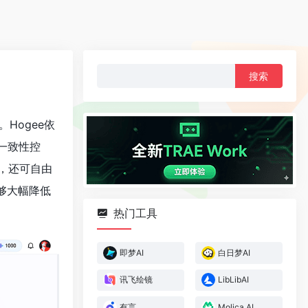
搜
索：
Hogee依
景一致性控
，还可自由
够大幅降低
热门工具
即梦AI
白日梦AI
讯飞绘镜
LibLibAI
有言
Molica AI