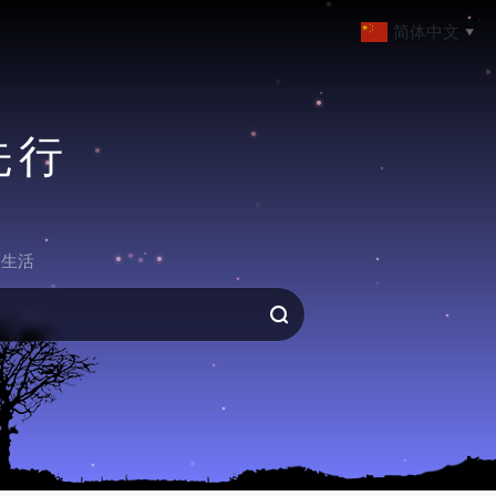
简体中文
▼
先行
生活