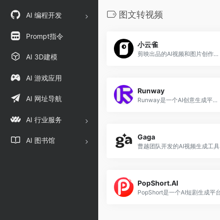
图文转视频
AI 编程开发
Prompt指令
小云雀
剪映出品的AI视频和图片创作助手
AI 3D建模
AI 游戏应用
Runway
AI 网址导航
Runway是一个AI创意生成平台，支持AI视频生成、AI图像生成。
AI 行业服务
Gaga
AI 图书馆
曹越团队开发的AI视频生成工具
PopShort.AI
PopShort是一个AI短剧生成平