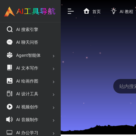
首页
AI 教程
AI 搜索引擎
AI 聊天问答
Agent智能体
AI 文本写作
AI 绘画作图
AI 设计工具
AI 视频创作
AI 音频制作
AI 办公学习