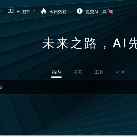
AI 图书
今日热榜
提交AI工具 💘
未来之路，AI
站内
搜索
工具
社区