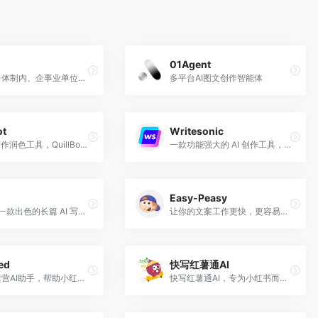
01Agent
专为面向体制内、企事业单位文秘及职场文字工作者的垂直AI写作工具。
多平台AI图文创作智能体
ot
Writesonic
一款AI写作润色工具，QuillBot的人工智能改写工具将提高你的写作能力。
一款功能强大的 AI 创作工具，可以快速为您的博客、广告、电子邮件和网站生成优质且无抄袭的内容。
Easy-Peasy
Frase是一款出色的长篇 AI 写作工具，快速创建seo优化的内容。
让你的文案工作更快，更容易的AI工具。
ed
快写红薯通AI
小红书运营AI助手，帮助小红书 KOL、博主、品牌商家更好地经营小红书。
快写红薯通AI，专为小红书而生的AI写作工具