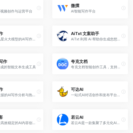
微撰
I视频创作与运营平台
AI智能写作平台
作
AiTxt 文案助手
基于讯飞星火大模型的AI写作工具，可以快速生成新闻稿件、品宣文案、工作总结、心得体会等各种文文稿
AiTxt 利用 Ai 帮助你生成您想要的一切文案，提升你的工作效率。
I写作
夸克文档
集成的智能文本生成工具
夸克文档智能创作工具，支持AI写作/AIPPT/AI简历/AI搜索等
作
可达AI
基于大数据的AI写作分析与热点洞察平台
一站式AI对话创作和发布平台，覆盖人设设定、热点选题、AI 写稿、智能配图、一键发布与定时自动发布全流程
客
若云AI
一款专业高效稳定的AI内容创作平台
若云AI是一款集聚了多元化AI应用于一身的AI助手，可以助您创意无限、创作高效，提供多样素材与建议。一个可以为您提供智能创作和绘画功能的全新工具