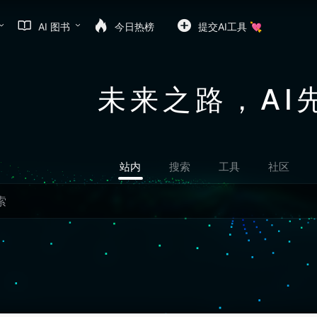
AI 图书
今日热榜
提交AI工具 💘
未来之路，AI
站内
搜索
工具
社区