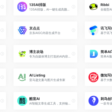
135AI排版
Ribbi
封面配图。
135AI排版，AI一键生成高颜值图文排版
全能型A
京点点
讯飞写
京东AIGC内容生成平台
博主农场
简单A
专为自媒体博主打造的AI内容创作平台
简单AI
AI Listing
微知写
亚马逊文案与图片生成专家
酷宣AI
刺鸟创
AI智能文章生成工具，支持输入主题生成高颜值带模板文章，适配多图场景，可一键同步多平台、导出多种格式，方便留存分享。