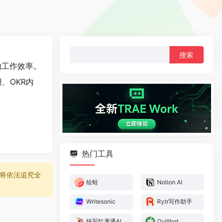
搜
索：
的工作效率。
、OKR内
热门工具
将依法追究全
绘蛙
Notion AI
Writesonic
Rytr写作助手
快写红薯通AI
Quillbot