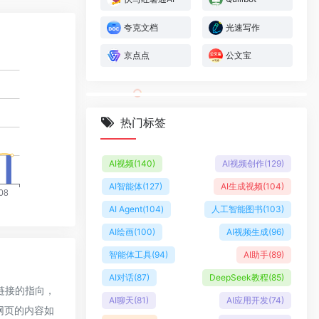
夸克文档
光速写作
京点点
公文宝
热门标签
AI视频
(140)
AI视频创作
(129)
AI智能体
(127)
AI生成视频
(104)
AI Agent
(104)
人工智能图书
(103)
AI绘画
(100)
AI视频生成
(96)
智能体工具
(94)
AI助手
(89)
AI对话
(87)
DeepSeek教程
(85)
链接的指向，
AI聊天
(81)
AI应用开发
(74)
期网页的内容如