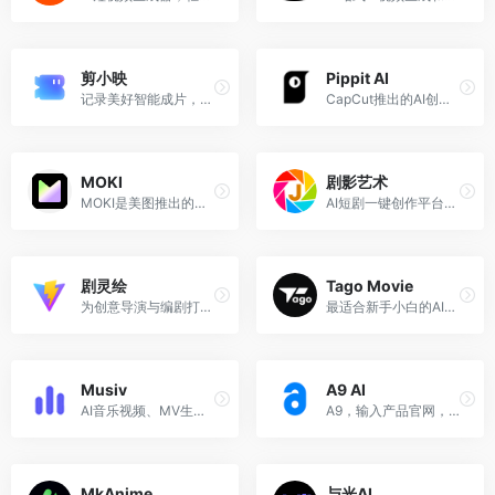
剪小映
Pippit AI
记录美好智能成片，AI智能视频剪辑
CapCut推出的AI创意内容生成工具
MOKI
剧影艺术
MOKI是美图推出的一款AI短片创作工具，旨在通过AI技术自动生成分镜图并转为视频素材。
AI短剧一键创作平台：剧本解析→角色锁定→分镜生成→视频生成→4K画质增强，全流程自动化
剧灵绘
Tago Movie
为创意导演与编剧打造的智能短剧创作平台，可将独特创意转化为高质量剧本及影音内容
最适合新手小白的AI漫剧、短剧创作智能体平台
Musiv
A9 AI
AI音乐视频、MV生成平台，上传 MP3，AI智能生成分镜与动态视频。
A9，输入产品官网，几分钟生成产品宣传视频，帮你快速搞定：产品发布、产品演示、教程视频、营销推广等场景。
MkAnime
与光AI