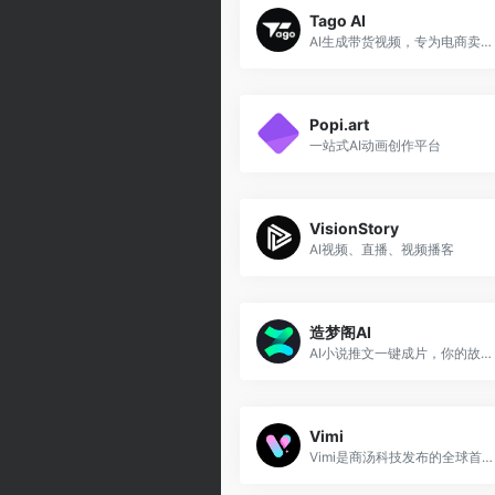
Tago AI
AI生成带货视频，专为电商卖货而生
Popi.art
一站式AI动画创作平台
VisionStory
AI视频、直播、视频播客
造梦阁AI
AI小说推文一键成片，你的故事值得被看见
Vimi
Vimi是商汤科技发布的全球首个可控人物的AI视频生成大模型