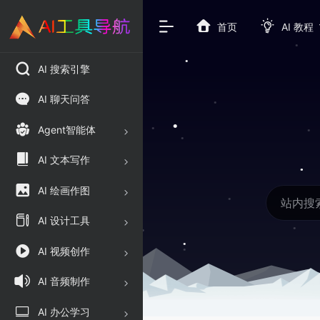
首页
AI 教程
AI 搜索引擎
AI 聊天问答
Agent智能体
AI 文本写作
AI 绘画作图
AI 设计工具
AI 视频创作
AI 音频制作
AI 办公学习