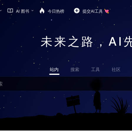
AI 图书
今日热榜
提交AI工具 💘
未来之路，AI
站内
搜索
工具
社区