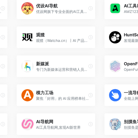
优设AI导航
AI工
化的 AI 工具目录
优设网旗下专业全面的AI工具导航
AMZ1
观猹
HuntS
观猹（Watcha.cn）丨AI 产品的大众点评
新媒派
OpenF
专门为新媒体运营和营销人员打造的工具网址导航
模力工场
一流导
聚焦「好用」的 AI 应用榜单社区
AI导航网
别摸鱼
AI工具导航网,发现AI新世界