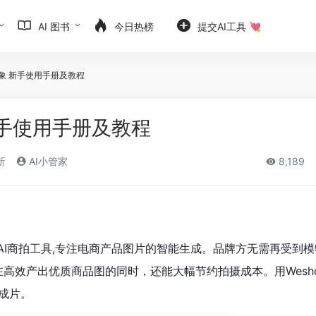
AI 图书
今日热榜
提交AI工具 💘
唯象 新手使用手册及教程
 新手使用手册及教程
新
AI小管家
8,189
款AI商拍工具,专注电商产品图片的智能生成。品牌方无需再受到模特
在高效产出优质商品图的同时，还能大幅节约拍摄成本。用Wesh
成片。