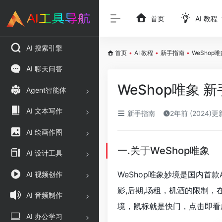
首页
AI 教程
AI 搜索引擎
首页
•
AI 教程
•
新手指南
•
WeShop
AI 聊天问答
WeShop唯象
Agent智能体
AI 文本写作
新手指南
2年前 (2024)更
AI 绘画作图
一.关于WeShop唯象
AI 设计工具
WeShop唯象妙境是国内首
AI 视频创作
影,后期,场租，机酒的限制，
AI 音频制作
境，鼠标就是快门，点击即看
AI 办公学习