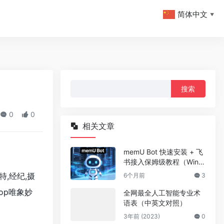
简体中文
▼
搜
索：
0
0
相关文章
memU Bot 快速安装 + 飞
书接入保姆级教程（Wind
ows/macOS 通用）
,经纪,摄
6个月前
3
op唯象妙
全网最全人工智能专业术
语表（中英文对照）
3年前 (2023)
0