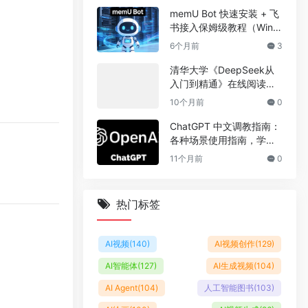
memU Bot 快速安装 + 飞
书接入保姆级教程（Wind
ows/macOS 通用）
6个月前
3
清华大学《DeepSeek从
入门到精通》在线阅读（1
04页，附PDF下载地址）
10个月前
0
ChatGPT 中文调教指南：
各种场景使用指南，学习
怎么让它听你的话。
11个月前
0
热门标签
AI视频
(140)
AI视频创作
(129)
AI智能体
(127)
AI生成视频
(104)
AI Agent
(104)
人工智能图书
(103)