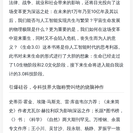
法律、战争、就业和社会带来的影响，还将目光投向了这
场变革更为深远之处：在未来的1万年乃至10亿年及其以
后，我们能否与人工智能实现共生与繁荣？宇宙生命发展
的物理极限是什么？更为重要的是，我们如何在这场变革
中迎来重生，同时又不会陷入危机，丧失生而为人的意
义？《生命3.0》这本书将是你人工智能时代的思考利器。
此书对未来生命的形式进行了大胆的想象：生命已经走过
了1.0生物阶段和2.0文化阶段，接下来生命将进入能自我设
计的3.0科技阶段。
引爆硅谷，令科技界大咖称赞叫绝的烧脑神作
史蒂芬·霍金、埃隆·马斯克、雷·库兹韦尔力荐；《未来简
史》作者尤瓦尔·赫拉利叹为影响深远之作；长踞*图书榜，
《》书；《科学》《自然》两大期刊罕见。万维钢、余晨
专文作序；王小川、吴甘沙、段永朝、杨静、罗振宇一致