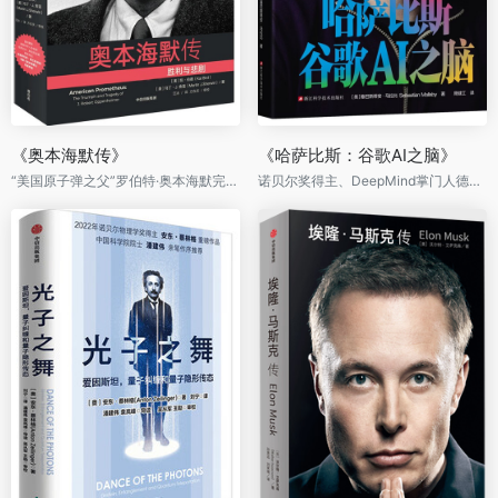
《奥本海默传》
《哈萨比斯：谷歌AI之脑》
“美国原子弹之父”罗伯特·奥本海默完整传记，电影《奥本海默》灵感来源
诺贝尔奖得主、DeepMind掌门人德米斯·哈萨比斯唯一官方授权传记