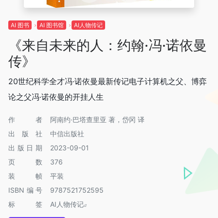
AI 图书
AI 图书馆
AI人物传记
《来自未来的人：约翰·冯·诺依曼
传》
20世纪科学全才冯·诺依曼最新传记电子计算机之父、博弈
论之父冯·诺依曼的开挂人生
作者
阿南约·巴塔查里亚 著，岱冈 译
出版社
中信出版社
出版日期
2023-09-01
页数
376
装帧
平装
ISBN编号
9787521752595
标签
AI人物传记