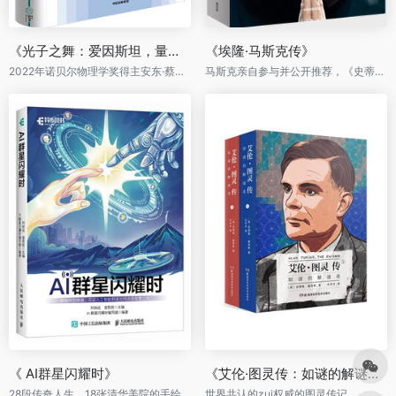
《光子之舞：爱因斯坦，量子纠缠和量子隐形传态》
《埃隆·马斯克传》
2022年诺贝尔物理学奖得主安东·蔡林格作品
马斯克亲自参与并公开推荐，《史蒂夫·乔布斯传》作者艾萨克森重磅新作
《 AI群星闪耀时》
《艾伦·图灵传：如谜的解谜者》（套装共2册）
28段传奇人生，18张清华美院的手绘图，还原人工智能历史发展篇章。
世界共认的zui权威的图灵传记