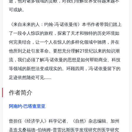
逝，他对诸多领域的贡献，对我们理解世界变得越来越不
可或缺。
《来自未来的人：约翰·冯·诺依曼传》本书作者带我们踏上
了一段令人惊叹的旅程，探索了天才和独特的历史环境如
何完美结合，让一个人在惊人的多样化领域中驰骋，并在
他所到之处引发革命。要想充分理解21世纪以来的知识潮
流，我们必须了解冯·诺依曼的思想是如何帮助商业、科技
等领域的新想法变成现实的。环顾四周，冯·诺依曼留下的
足迹依然随处可见……
作者简介
阿南约·巴塔查里亚
曾担任《经济学人》科学记者、《自然》杂志编辑、加州
圣迭戈桑福德-伯纳姆-普雷比斯医学发现研究所医学研究