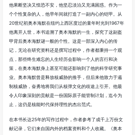
他果断坚决又惶恐不安，他坚忍淡泊又充满困惑。作为一
个个性复杂的人，他早年间就打造了一副内心的铠甲。从
20世纪初奥本海默在纽约上西区度过的童年时光到1967年
他离开人世，本书追溯了奥本海默的一生，探究了这副盔
甲背后奥本海默谜一般的个性。这是一部深入内心的传
记，无论在研究资料还是撰写过程中，作者都秉持一个观
点，那些终生难忘的人生经历会影响一个人的言行和决
策，在奥本海默身上甚至可能还影响到了他的科学研究事
业。奥本海默曾是释放核威胁的推手，但后来他致力于遏
制核威胁，奋勇地将我们从核弹文化的歧途上引开。他最
令人印象深刻的贡献是一份国际原子能管制计划，迄今为
止，这仍是核能时代保持理性的杰出范式。
在本书长达25年的写作过程中，作者参考了成千上万份文
献记录，它们来自国内外的档案资料和个人收藏。《奥本