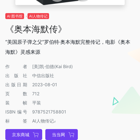
AI 图书馆
AI人物传记
《奥本海默传》
“美国原子弹之父”罗伯特·奥本海默完整传记，电影《奥本
海默》灵感来源
作者
[美]凯·伯德(Kai Bird)
出版社
中信出版社
出版日期
2023-08-01
页数
712
装帧
平装
ISBN编号
9787521758801
标签
AI人物传记
京东商城
当当网