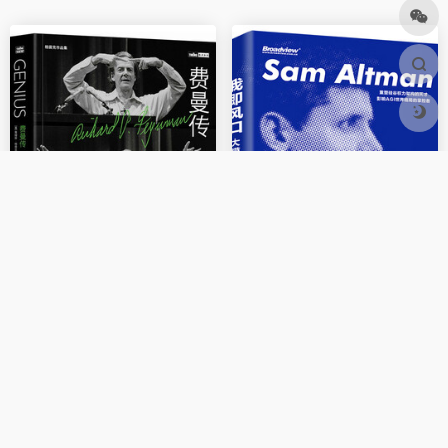
《费曼传：天才的人生与思想世界》
《我即风口：大模型巨浪缔造者》
当众人只会用棍棒时，费曼有了一副弓箭
从被解雇到重塑硅谷，山姆·阿尔特曼的AGI野心与破局之道