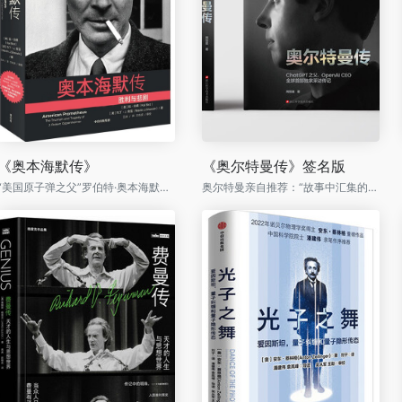
《奥本海默传》
《奥尔特曼传》签名版
“美国原子弹之父”罗伯特·奥本海默完整传记，电影《奥本海默》灵感来源
奥尔特曼亲自推荐：“故事中汇集的详尽资料让我印象深刻。我现在太忙了，等我退休以后，我很愿意参与这部传记的后半部分。”