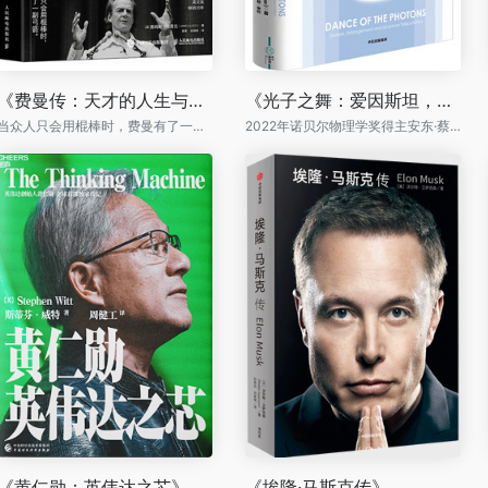
《费曼传：天才的人生与思想世界》
《光子之舞：爱因斯坦，量子纠缠和量子隐形传态》
当众人只会用棍棒时，费曼有了一副弓箭
2022年诺贝尔物理学奖得主安东·蔡林格作品
《黄仁勋：英伟达之芯》
《埃隆·马斯克传》