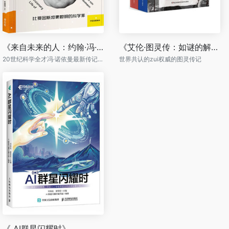
《来自未来的人：约翰·冯·诺依曼传》
《艾伦·图灵传：如谜的解谜者》（套装共2册）
20世纪科学全才冯·诺依曼最新传记电子计算机之父、博弈论之父冯·诺依曼的开挂人生
世界共认的zui权威的图灵传记
《 AI群星闪耀时》