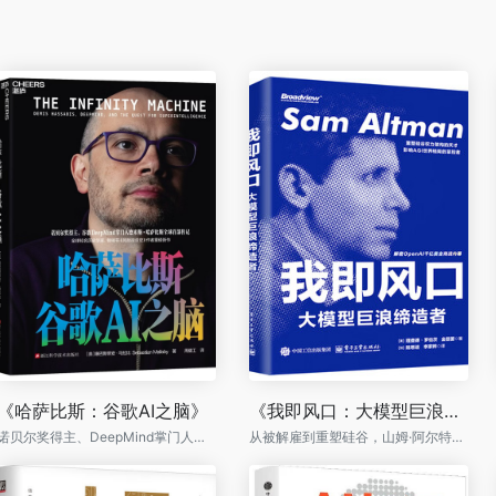
《哈萨比斯：谷歌AI之脑》
《我即风口：大模型巨浪缔造者》
诺贝尔奖得主、DeepMind掌门人德米斯·哈萨比斯唯一官方授权传记
从被解雇到重塑硅谷，山姆·阿尔特曼的AGI野心与破局之道