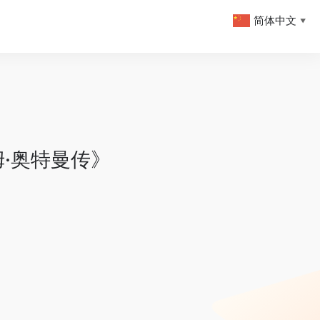
简体中文
▼
姆·奥特曼传》