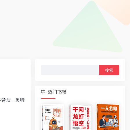
搜
索：
热门书籍
序背后，奥特