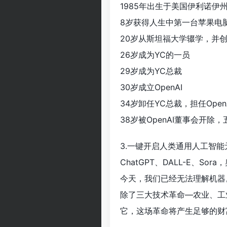
1985年出生于美国伊利诺伊
8岁获得人生中第一台苹果电
20岁从斯坦福大学辍学，并创立
26岁成为YC的一员
29岁成为YC总裁
30岁成立OpenAI
34岁卸任YC总裁，担任Open
38岁被OpenAI董事会开除，
3.一键开启人类通用人工智能元
ChatGPT、DALL-E、
今天，我们已经无法理解机器
除了三大技术革命—农业、工
它，这场革命将产生足够的财