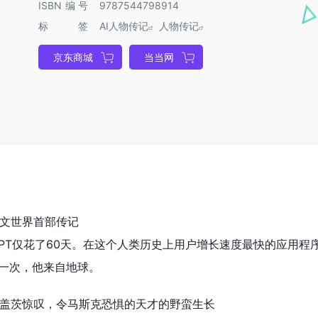
ISBN编号
9787544798914
标签
AI人物传记
人物传记
京东商城
当当网
曼中文世界首部传记
GPT仅花了60天。在这个人类历史上用户增长速度最快的应用程
一次，他来自地球。
尔·盖茨惊叹，令马斯克恐惧的天才的野蛮生长