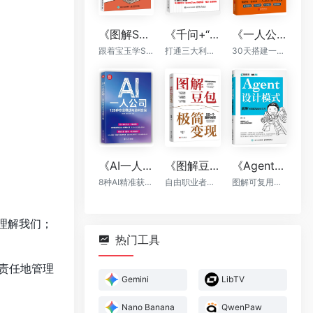
《图解Skill：AI提效实战指南》
《千问+“龙虾”+“悟空”：轻松搞定一人AI生态》
《一人公司：AI时代普通人的财富新风口》
跟着宝玉学Skill，让你的AI自动出活
打通三大利器，千问提示词，OpenClaw自动执行，“悟空”全能落地
30天搭建一人公司框架
《AI一人公司：128种商业模式与盈利实操》
《图解豆包极简变现》
《Agent设计模式》
8种AI精准获客方法+全程运营辅助，让你一个人活成一支团队
自由职业者的AI赚钱手册
图解可复用智能体架构
器理解我们；
热门工具
责任地管理
Gemini
LibTV
Nano Banana
QwenPaw