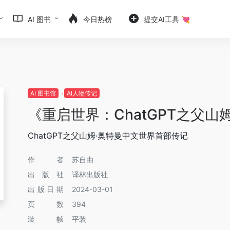
AI 图书
今日热榜
提交AI工具 💘
AI 图书馆
AI人物传记
《重启世界：ChatGPT之父山
ChatGPT之父山姆·奥特曼中文世界首部传记
作者
苏自由
出版社
译林出版社
出版日期
2024-03-01
页数
394
装帧
平装