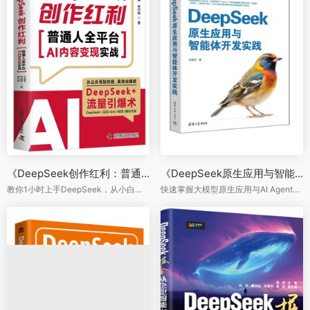
随后，介绍了DeepSeek平台的核心架构，重点阐述了多
头注意力机制、混合精度计算等优化策略，帮助读者掌握
如何提供强大计算能力并降低计算成本，为后续应用开发
奠定坚实基础。
第二部分（第5 – 7章）：聚焦应用开发的实际操作。详细
介绍了如何在DeepSeek平台上构建智能开发工具，包括
编程智能助手的核心技术、代码生成、调试与优化等内
容。通过讲解自动代码补全、错误检测等功能，以及复杂
的调试技术与算法优化策略，帮助读者提升开发效率、优
化开发环境与工具链。这部分内容实用性强，将为从事应
用开发的技术人员提供直接的帮助和指导。
第三部分（第8 – 10章）：探讨各行业定制化应用 通过多
个行业案例，展示了大模型如何解决零售、制造等行业的