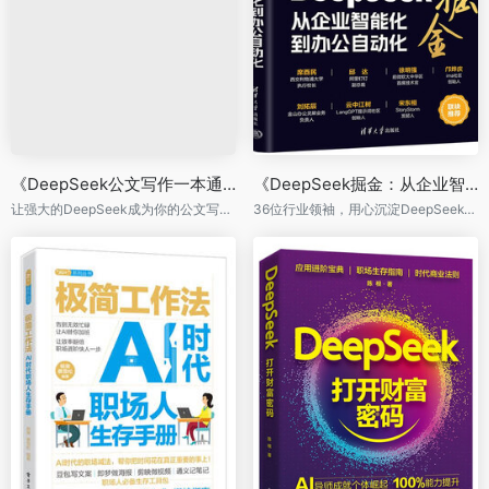
具体业务问题，提升智能化水平。内容包括数据构建、自
监督学习、模型优化等技术。同时，本书还详细介绍了如
何根据行业需求进行模型调整与部署，并通过对模型部署
的讲解，使读者掌握大模型在实际生产环境中的应用方
法。这部分内容将帮助读者拓宽视野，了解大模型在不同
行业中的实际应用前景。
《基于DeepSeek大模型的深度应用实践》最后一章对
DeepSeek – R1的关键技术进行了深入解析，以帮助读者
了解DeepSeek新版本的技术原理，并在实践中运用这些
知识。
《基于DeepSeek大模型的深度应用实践》理论兼备实
践，涵盖从DeepSeek-V3到R1的完整技术路径，适合大模
型和AI研发人员、高校师生以及企业工程师和行业从业
者，也可作为培训机构和高校相关课程的教材或参考书。