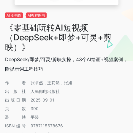
AI 图书馆
AI教程图书
《零基础玩转AI短视频
（DeepSeek+即梦+可灵+剪
映）》
DeepSeek/即梦/可灵/剪映实操，43个AI绘画+视频案例，
附提示词工程技巧
作者
张卓然，王莉然，张旭
出版社
人民邮电出版社
出版日期
2025-09-01
页数
390
装帧
平装
ISBN编号
9787115678676