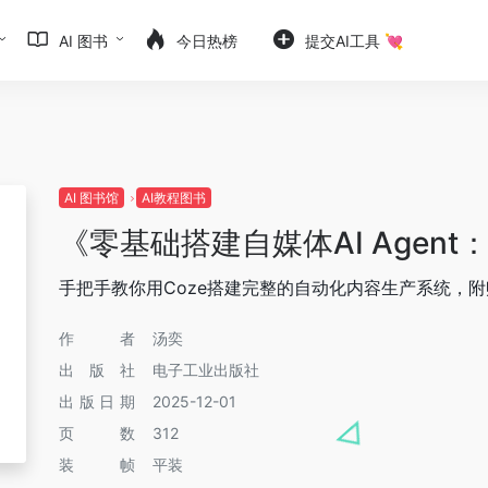
AI 图书
今日热榜
提交AI工具 💘
AI 图书馆
AI教程图书
《零基础搭建自媒体AI Agen
手把手教你用Coze搭建完整的自动化内容生产系统，附
作者
汤奕
出版社
电子工业出版社
出版日期
2025-12-01
页数
312
装帧
平装