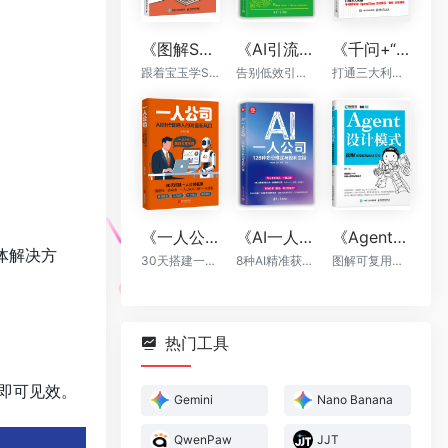
《图解Skill：AI提效实战指南》
《AI引流私域裂变：让你的客户持续增长》
《千问+“龙虾”+“悟空”：轻松搞定一人AI生态》
跟着宝玉学Skill，让你的AI自动出活
告别低效引流，AI帮你轻松实现裂变
打通三大利器，千问提示词，OpenClaw自动执行，“悟空”全能落地
《一人公司：AI时代普通人的财富新风口》
《AI一人公司：128种商业模式与盈利实操》
《Agent设计模式》
体解决方
30天搭建一人公司框架
8种AI精准获客方法+全程运营辅助，让你一个人活成一支团队
图解可复用智能体架构
热门工具
即可见效。
Gemini
Nano Banana
QwenPaw
JJT