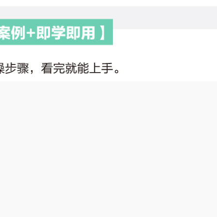
nt：用智能体一键打造个人品牌》是一本讲解如何使用Coze平台搭
涵盖从账号定位、选题规划、文案创作、视频剪辑到数据复盘的完整
的工作流模板。无论是AI初学者、想做副业的职场人士、希望用A