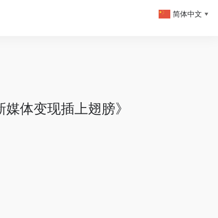
简体中文
▼
让新媒体变现插上翅膀》