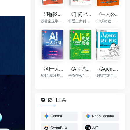
《图解Skill：AI提效实战指南》
《千问+“龙虾”+“悟空”：轻松搞定一人AI生态》
《一人公司：AI时代普通人的财富新风口》
跟着宝玉学Skill，让你的AI自动出活
打通三大利器，千问提示词，OpenClaw自动执行，“悟空”全能落地
30天搭建一人公司框架
《AI一人公司：128种商业模式与盈利实操》
《AI引流私域裂变：让你的客户持续增长》
《Agent设计模式》
8种AI精准获客方法+全程运营辅助，让你一个人活成一支团队
告别低效引流，AI帮你轻松实现裂变
图解可复用智能体架构
热门工具
Gemini
Nano Banana
QwenPaw
JJT