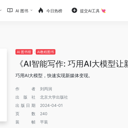
AI 图书
今日热榜
提交AI工具 💘
AI 图书馆
AI教程图书
《AI智能写作: 巧用AI大模型
巧用AI大模型，快速实现新媒体变现。
作者
刘丙润
出版社
北京大学出版社
出版日期
2024-04-01
页数
240
装帧
平装