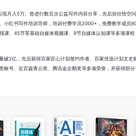
实现月入5万。曾进行数百次公益写作内容分享，先后担任悟空
小红书写作培训导师，培训付费学员2000+，免费教学成员80
变现课、45节零基础自媒体视频课、9节自媒体认知课等多项课程
量破2亿，先后获得百家匠心计划签约作者、百家优选计划文史
质账号、近百篇青云奖、腾讯金企鹅奖等多项荣誉，并获得部分