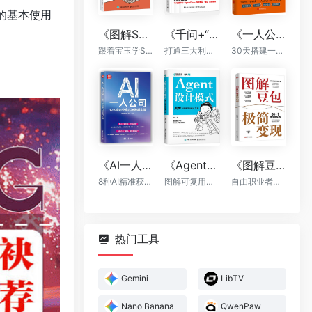
的基本使用
《图解Skill：AI提效实战指南》
《千问+“龙虾”+“悟空”：轻松搞定一人AI生态》
《一人公司：AI时代普通人的财富新风口》
跟着宝玉学Skill，让你的AI自动出活
打通三大利器，千问提示词，OpenClaw自动执行，“悟空”全能落地
30天搭建一人公司框架
《AI一人公司：128种商业模式与盈利实操》
《Agent设计模式》
《图解豆包极简变现》
8种AI精准获客方法+全程运营辅助，让你一个人活成一支团队
图解可复用智能体架构
自由职业者的AI赚钱手册
热门工具
Gemini
LibTV
Nano Banana
QwenPaw