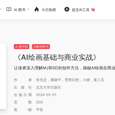
AI 图书
今日热榜
提交AI工具 💘
AI 图书馆
AI教程图书
《AI绘画基础与商业实战》
让读者深入理解MJ和SD的创作方法，揭秘AI绘画在商
作者
张无忌，潘璐平，雪青幻想，小娌，黄八宝
出版社
北京大学出版社
出版日期
2024-05-01
页数
300
装帧
平装