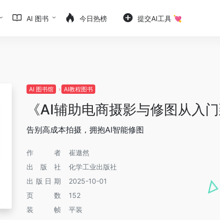
AI 图书
今日热榜
提交AI工具 💘
AI 图书馆
AI教程图书
《AI辅助电商摄影与修图从入
告别高成本拍摄，拥抱AI智能修图
作者
崔遨然
出版社
化学工业出版社
出版日期
2025-10-01
页数
152
装帧
平装