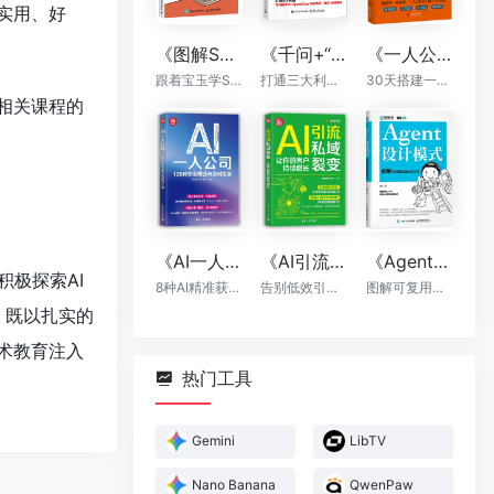
实用、好
《图解Skill：AI提效实战指南》
《千问+“龙虾”+“悟空”：轻松搞定一人AI生态》
《一人公司：AI时代普通人的财富新风口》
跟着宝玉学Skill，让你的AI自动出活
打通三大利器，千问提示词，OpenClaw自动执行，“悟空”全能落地
30天搭建一人公司框架
相关课程的
《AI一人公司：128种商业模式与盈利实操》
《AI引流私域裂变：让你的客户持续增长》
《Agent设计模式》
极探索AI
8种AI精准获客方法+全程运营辅助，让你一个人活成一支团队
告别低效引流，AI帮你轻松实现裂变
图解可复用智能体架构
，既以扎实的
术教育注入
热门工具
Gemini
LibTV
Nano Banana
QwenPaw