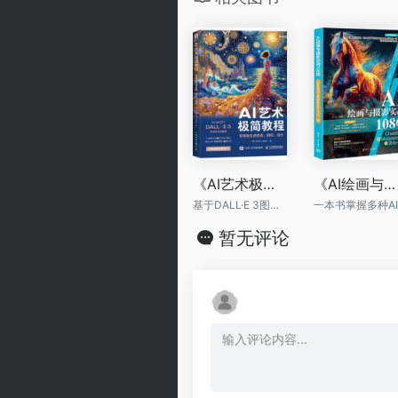
《AI艺术极简教程：零基础生成绘画、摄影、设计》
《AI绘画与摄影实战108招：ChatGPT+Midjourney+文心一格》
基于DALL·E 3图像生成引擎讲解，详解提示词写法和图像生成技巧
暂无评论