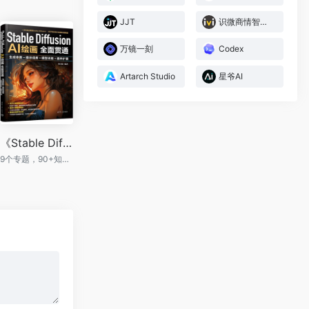
JJT
识微商情智能体
万镜一刻
Codex
Artarch Studio
星爷AI
《Stable Diffusion AI绘画全面贯通：生成参数+提示词库+模型训练+插件扩展》
9个专题，90+知识点，80+案例，110多分钟视频，70+AI绘画提示词，150+素材效果文件