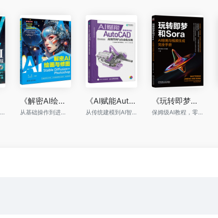
《解密AI绘画与修图：Stable Diffusion+Photoshop》
《AI赋能AutoCAD：高效作图与自动化实现》
《玩转即梦和Sora：AI绘画与视频生成完全手册》
一本书掌握多种AI绘画与摄影生成技巧
从基础操作到进阶玩法，为你提供全面的Stable Diffusion学习指南。
从传统建模到AI智能设计革命
保姆级AI教程，零基础掌握AI绘画与AI视频