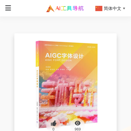
简体中文
▼
0
969