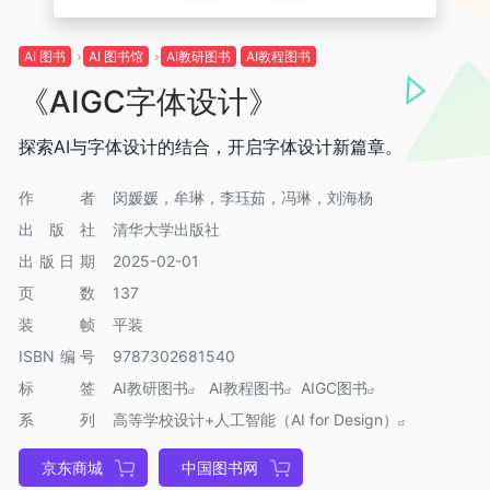
AI 图书
AI 图书馆
AI教研图书
AI教程图书
《AIGC字体设计》
探索AI与字体设计的结合，开启字体设计新篇章。
作者
闵媛媛，牟琳，李珏茹，冯琳，刘海杨
出版社
清华大学出版社
出版日期
2025-02-01
页数
137
装帧
平装
ISBN编号
9787302681540
标签
AI教研图书
AI教程图书
AIGC图书
系列
高等学校设计+人工智能（AI for Design）
京东商城
中国图书网