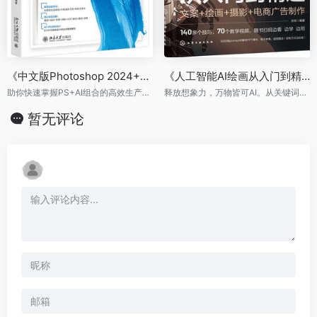
《中文版Photoshop 2024+AI修图入门教程》
《人工智能AI绘画从入门到精通：文案＋绘画＋摄影＋电商广告制作》
助你快速掌握PS+AI组合的高效生产力和未来创新力！
释放想象力，万物皆可AI。从关键词到出图，AI绘画全面精通。
暂无评论