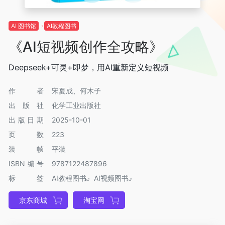
AI 图书馆
AI教程图书
《AI短视频创作全攻略》
Deepseek+可灵+即梦，用AI重新定义短视频
作者
宋夏成、何木子
出版社
化学工业出版社
出版日期
2025-10-01
页数
223
装帧
平装
ISBN编号
9787122487896
标签
AI教程图书
AI视频图书
京东商城
淘宝网