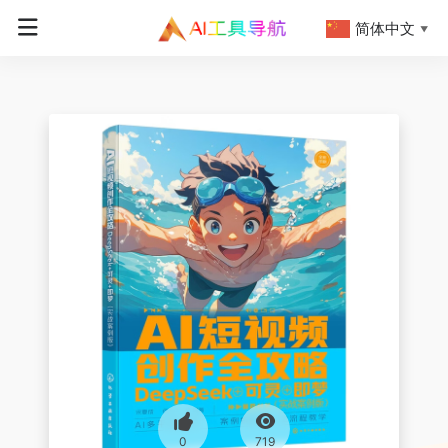
简体中文
▼
0
719