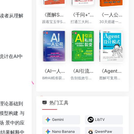
《图解Skill：AI提效实战指南》
《千问+“龙虾”+“悟空”：轻松搞定一人AI生态》
《一人公司：AI时代普通人的财富新风口》
力读者从理解
跟着宝玉学Skill，让你的AI自动出活
打通三大利器，千问提示词，OpenClaw自动执行，“悟空”全能落地
30天搭建一人公司框架
计在AI中
《AI一人公司：128种商业模式与盈利实操》
《AI引流私域裂变：让你的客户持续增长》
《Agent设计模式》
8种AI精准获客方法+全程运营辅助，让你一个人活成一支团队
告别低效引流，AI帮你轻松实现裂变
图解可复用智能体架构
热门工具
理论基础到
模型构建 与
Gemini
LibTV
场 景中的应
和结果解释中
Nano Banana
QwenPaw