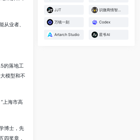
JJT
识微商情智能体
万镜一刻
Codex
能从业者、
Artarch Studio
星爷AI
.5的落地工
种大模型和不
“上海市高
学博士，先
五四奖章，