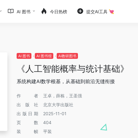
AI 图书
今日热榜
提交AI工具 💘
AI 图书
AI 图书馆
AI教研图书
《人工智能概率与统计基础》
系统构建AI数学根基，从基础到前沿无缝衔接
作者
王卓，薛栋，王圣强
出版社
北京大学出版社
出版日期
2025-11-01
页数
404
装帧
平装