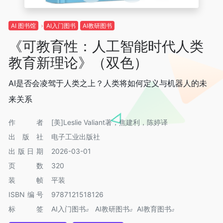
AI 图书馆
AI入门图书
AI教研图书
《可教育性：人工智能时代人类
教育新理论》（双色）
AI是否会凌驾于人类之上？人类将如何定义与机器人的未
来关系
作者
[美]Leslie Valiant著，焦建利，陈婷译
出版社
电子工业出版社
出版日期
2026-03-01
页数
320
装帧
平装
ISBN编号
9787121518126
标签
AI入门图书
AI教研图书
AI教育图书