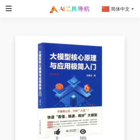
简体中文
▼
0
565