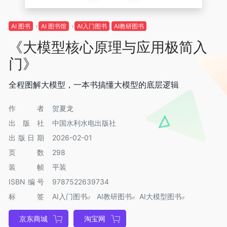
AI 图书
AI 图书馆
AI入门图书
AI教研图书
《大模型核心原理与应用极简入
门》
全程图解大模型，一本书搞懂大模型的底层逻辑
作者
贺夏龙
出版社
中国水利水电出版社
出版日期
2026-02-01
页数
298
装帧
平装
ISBN编号
9787522639734
标签
AI入门图书
AI教研图书
AI大模型图书
京东商城
淘宝网