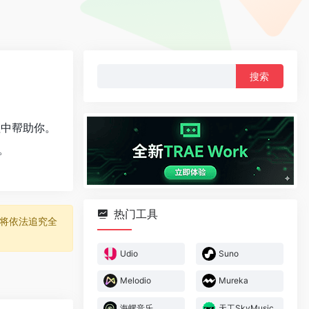
搜
索：
程中帮助你。
。
热门工具
将依法追究全
Udio
Suno
Melodio
Mureka
海螺音乐
天工SkyMusic