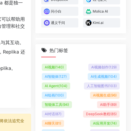
ka 都是独一
问小白
Molica AI
。它可以帮助用
通义千问
Kimi.ai
力管理和社交
设备上与其互动。
热门标签
plika 还
AI视频
(140)
AI视频创作
(129)
lika。
AI智能体
(127)
AI生成视频
(104)
AI Agent
(104)
人工智能图书
(103)
AI绘画
(100)
AI视频生成
(96)
智能体工具
(94)
AI助手
(89)
AI对话
(87)
DeepSeek教程
(85)
将依法追究全
AI聊天
(81)
AI应用开发
(74)