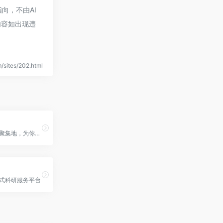
向，不由AI
内容如出现违
sites/202.html
晓象：AI博主聚集地，为你生活齐出招。
站式科研服务平台