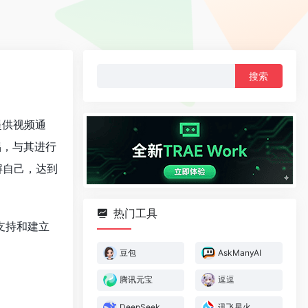
搜
索：
提供视频通
侣，与其进行
解自己，达到
热门工具
感支持和建立
豆包
AskManyAI
腾讯元宝
逗逗
DeepSeek
讯飞星火