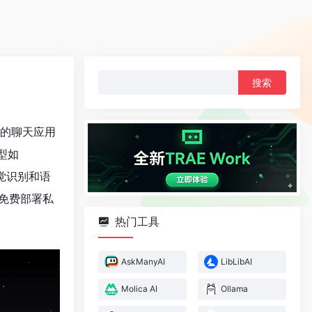
搜
索：
at的聊天应用
模型如
如视觉识别和语
免费部署私
热门工具
AskManyAI
LibLibAI
Molica AI
Ollama