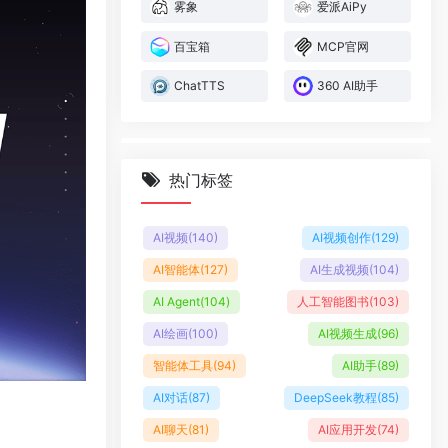
雾象
爱派AiPy
百宝箱
MCP官网
ChatTTS
360 AI助手
热门标签
AI视频
(140)
AI视频创作
(129)
AI智能体
(127)
AI生成视频
(104)
AI Agent
(104)
人工智能图书
(103)
AI绘画
(100)
AI视频生成
(96)
智能体工具
(94)
AI助手
(89)
AI对话
(87)
DeepSeek教程
(85)
。
AI聊天
(81)
AI应用开发
(74)