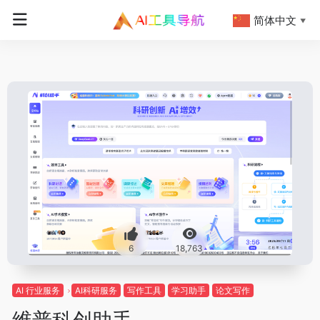
简体中文
▼
6
18,763
AI 行业服务
AI科研服务
写作工具
学习助手
论文写作
维普科创助手