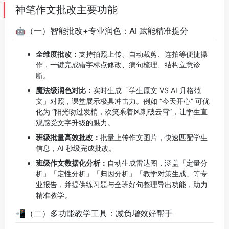
神笔作文批改主要功能
🤖（一）智能批改+专业润色：AI 赋能精准提分
全维度批改：
支持拍照上传、自动裁剪、连拍等便捷操
作，一键完成错字标点修改、病句梳理、结构立意诊
断。
魔法级润色对比：
实时生成「学生原文 VS AI 升格范
文」对照，课堂展示极具冲击力。例如 “今天开心” 可优
化为 “阳光吻过发梢，欢笑乘着风刺破云霄”，让学生直
观感受文字升级的魅力。
班级批量高效批改：
批量上传作文图片，快速匹配学生
信息，AI 秒级完成批改。
班级作文数据化分析：
自动生成雷达图，涵盖「定量分
析」「定性分析」「归因分析」「教学对策生成」等专
业报告，并提供练习题与全班好句整理导出功能，助力
精准教学。
📲（二）多功能教学工具：减负增效好帮手