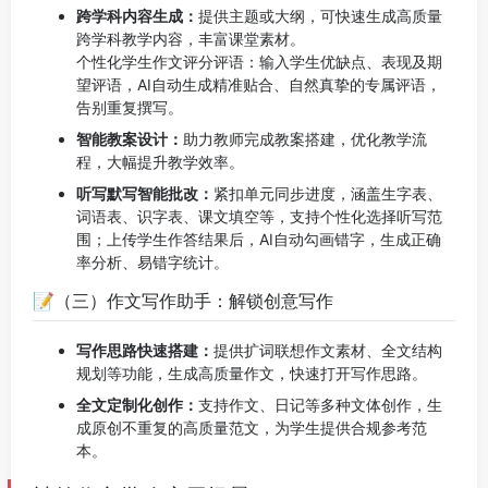
跨学科内容生成：
提供主题或大纲，可快速生成高质量
跨学科教学内容，丰富课堂素材。
个性化学生作文评分评语：输入学生优缺点、表现及期
望评语，AI自动生成精准贴合、自然真挚的专属评语，
告别重复撰写。
智能教案设计：
助力教师完成教案搭建，优化教学流
程，大幅提升教学效率。
听写默写智能批改：
紧扣单元同步进度，涵盖生字表、
词语表、识字表、课文填空等，支持个性化选择听写范
围；上传学生作答结果后，AI自动勾画错字，生成正确
率分析、易错字统计。
📝（三）作文写作助手：解锁创意写作
写作思路快速搭建：
提供扩词联想作文素材、全文结构
规划等功能，生成高质量作文，快速打开写作思路。
全文定制化创作：
支持作文、日记等多种文体创作，生
成原创不重复的高质量范文，为学生提供合规参考范
本。