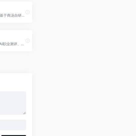
小浣熊家族是基于商汤自研大语言模型的AI助手，提供代码小浣熊AI助手、办公小浣熊AI助手两大功能模块
AI职业规划、AI职业测评、定制测评、AI工具等多样化职业类AI服务。