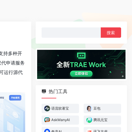
搜
索：
支持多种开
权代申请服务
和可运行源代
热门工具
语流软著宝
豆包
AskManyAI
腾讯元宝
夸克AI
讯飞文书