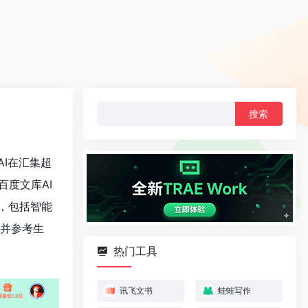
搜
索：
I在汇集超
百度文库AI
，包括智能
合并参考生
热门工具
讯飞文书
蛙蛙写作