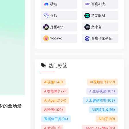
秒哒
百度AI搜
捏Ta
造梦阁AI
月匣App
文小言
Yodayo
百度作家平台
热门标签
AI视频
(140)
AI视频创作
(129)
AI智能体
(127)
AI生成视频
(104)
AI Agent
(104)
人工智能图书
(103)
令的全场景
AI绘画
(100)
AI视频生成
(96)
智能体工具
(94)
AI助手
(89)
AI对话
(87)
DeepSeek教程
(85)