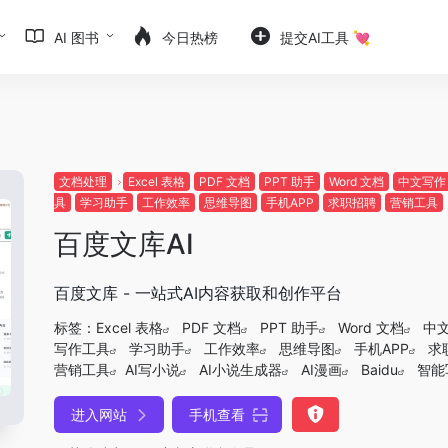
AI 图书
今日热榜
提交AI工具 💘
文档处理
Excel 表格
PDF 文档
PPT 助手
Word 文档
中文写作
具
学习助手
工作效率
思维导图
手机APP
求职招聘
营销工具
百度文库AI
百度文库 - 一站式AI内容获取和创作平台
标签：
Excel 表格
PDF 文档
PPT 助手
Word 文档
中
写作工具
学习助手
工作效率
思维导图
手机APP
求
营销工具
AI写小说
AI小说生成器
AI漫画
Baidu
智能
进入网站
手机查看