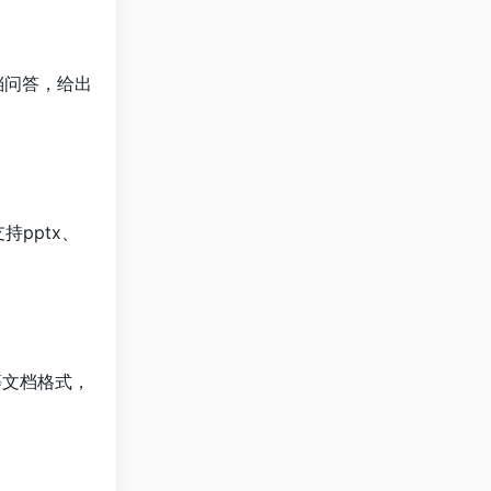
档问答，给出
pptx、
等文档格式，