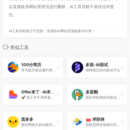
以直接联系网站管理员进行删除，AI工具导航不承担任何责
任。
AI工具导航致力于优质、实用的AI网站资源收集与分享！
类似工具
100分简历
多面-AI面试
专为提升面试邀约率打造的AI在线简历编辑平台，内置60+套HR推荐的ATS适配简历模板，覆盖24个大行业3000+真实岗位范文。
猎聘推出的AI面试平台
Offer来了 · AI求职助手
多面鹅
🚀 找工作不用再孤军奋战！ AI求职 = 你的专属“职业教练+面试官+写简历达人”。 ✨ 简历不够亮眼？AI帮你精准优化！ 💡 面试紧张？AI陪你
面向求职者的AI面试平台
面多多
求职侠
新
面试鸭推出的AI面试训练平台
智联招聘全链路AI求职托管工具，面向无暇海投的求职者，支持7×24小时AI代投简历、AI代聊。