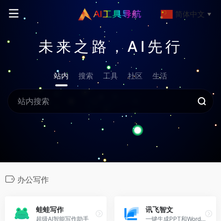
简体中文
▼
未来之路，AI先行
站内
搜索
工具
社区
生活
办公写作
蛙蛙写作
讯飞智文
超级AI智能写作助手
一键生成PPT和Word，让学习生活更轻松。