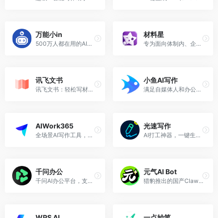
万能小in
材料星
500万人都在用的AI论文专家，一键创作万字论文，可创作百万字图书专著。全面接入Deepseek模型，支持联网搜索+个人知识库搜索+参考文献上传，标准学术格式。
专为面向体制内、企事业单位文秘及职场文字工作者的垂直AI写作工具。
讯飞文书
小鱼AI写作
讯飞文书：轻松写材料，办公有诀窍
满足自媒体人和办公人写作创作的在线智能AI写作平台，可以用AI自动生成高质量原创内容。
AIWork365
光速写作
全场景AI写作工具，让创作更简单，办公更轻松！
AI打工神器，一键生成文章&amp;PPT
千问办公
元气AI Bot
千问AI办公平台，支持内容创作、数据分析、专业研究、文件处理与网页交付。
猎豹推出的国产Clawdbot ，一键安装，免费使用
WPS AI
一点妙笔