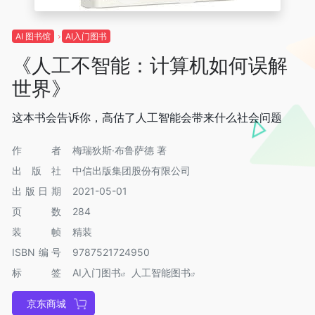
AI 图书馆
AI入门图书
《人工不智能：计算机如何误解
世界》
这本书会告诉你，高估了人工智能会带来什么社会问题
作者
梅瑞狄斯·布鲁萨德 著
出版社
中信出版集团股份有限公司
出版日期
2021-05-01
页数
284
装帧
精装
ISBN编号
9787521724950
标签
AI入门图书
人工智能图书
京东商城