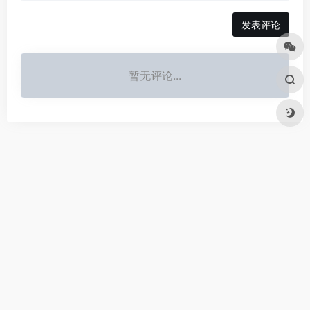
发表评论
暂无评论...
AIG123-AI工具导航，汇集全网3000+热门AI工具网址，每日
更新最新AI产品，助您找到最适合的AI工具！Ctrl+D 或 ⌘+D
收藏本站到浏览器书签栏。
关于我们
免责申明
合作联系
友情链接