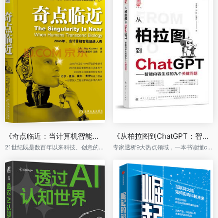
《奇点临近：当计算机智能超越人类》
《从柏拉图到ChatGPT：智能内容生成的九个关键问题》
21世纪既是数百年以来科技、创意的顶点，又是对人类终极命运真挚的愿景。
专家透析9大热点领域，一本书读懂chatGPT的前世今生与未来机遇，入门级科普，青少年、技术小白首选！