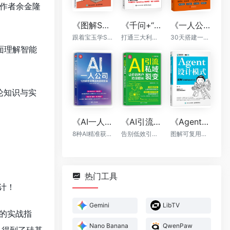
T作者余金隆
《图解Skill：AI提效实战指南》
《千问+“龙虾”+“悟空”：轻松搞定一人AI生态》
《一人公司：AI时代普通人的财富新风口》
跟着宝玉学Skill，让你的AI自动出活
打通三大利器，千问提示词，OpenClaw自动执行，“悟空”全能落地
30天搭建一人公司框架
面理解智能
论知识与实
《AI一人公司：128种商业模式与盈利实操》
《AI引流私域裂变：让你的客户持续增长》
《Agent设计模式》
8种AI精准获客方法+全程运营辅助，让你一个人活成一支团队
告别低效引流，AI帮你轻松实现裂变
图解可复用智能体架构
热门工具
设计！
Gemini
LibTV
系的实战指
Nano Banana
QwenPaw