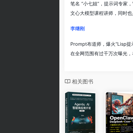
笔名 “小七姐”，提示词专家，
文心大模型课程讲师，同时也是
李继刚
Prompt布道师，爆火“Li
在全网范围有过千万次曝光，在
相关图书