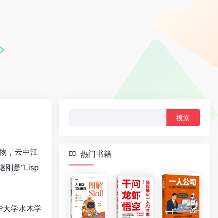
搜
索：
物，云中江
热门书籍
刚是“Lisp
华大学水木学