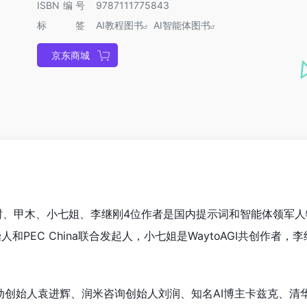
ISBN编号
9787111775843
标签
AI教程图书
AI智能体图书
京东商城
树、甲木、小七姐、李继刚4位作者是国内提示词和智能体领军人
人和PEC China联合发起人，小七姐是WaytoAGI共创作者，李继
动创始人袁进辉、润米咨询创始人刘润、知名AI博主卡兹克、清