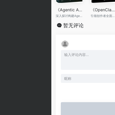
《Agentic AI智能体应用开发》（第2版）
《OpenClaw+DeepSeek+Coze+飞书：AI智能体高效工作指南》
深入探讨构建Agentic系统的各种设计模式，给出复杂场景多智能体架构的实现方案
引领创作者全面迈入AI智能体（Agent）时代的自动化实战指南
暂无评论