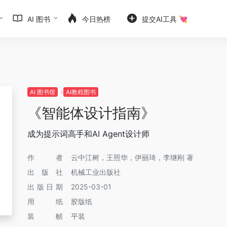
AI 图书
今日热榜
提交AI工具 💘
AI 图书馆
AI教程图书
《智能体设计指南》
成为提示词高手和AI Agent设计师
作者
云中江树，王照华，伊丽琦，李继刚 著
出版社
机械工业出版社
出版日期
2025-03-01
用纸
胶版纸
装帧
平装