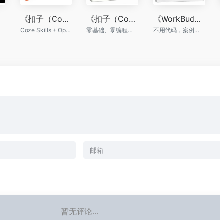
《扣子（Coze）Skills+OpenClaw 实战：零基础玩转AI智能体》
《扣子（Coze）从入门到精通：轻松搭建AI Agent》
《WorkBuddy从上手到变现》
Coze Skills + OpenClaw，让AI帮你全自动干活
零基础、零编程玩转AI智能体
不用代码，案例跟学，一看就会，即学即用
暂无评论...