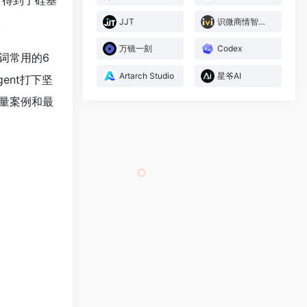
，得到了硅基
。
JJT
识微商情智能体
万镜一刻
Codex
词常用的6
Artarch Studio
星爷AI
ent打下坚
大量案例和最