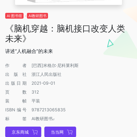
AI 图书馆
AI教研图书
《脑机穿越：脑机接口改变人类
未来》
讲述“人机融合”的未来
作者
[巴西]米格尔·尼科莱利斯
出版社
浙江人民出版社
出版日期
2021-09-01
页数
312
装帧
平装
ISBN编号
9787213065835
标签
AI教研图书
京东商城
当当网