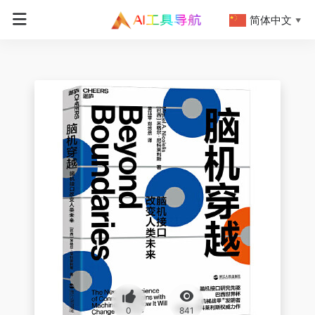
简体中文
▼
0
841