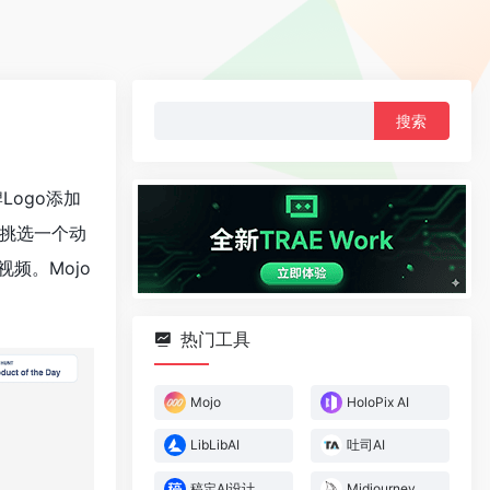
搜
索：
牌Logo添加
中挑选一个动
频。Mojo
热门工具
Mojo
HoloPix AI
LibLibAI
吐司AI
稿定AI设计
Midjourney