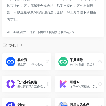
网页上的内容，都属于合规合法，后期网页的内容如出现违
规，可以直接联系网站管理员进行删除，AI工具导航不承担任
何责任。
AI工具导航致力于优质、实用的AI网站资源收集与分享！
类似工具
易企秀
采风问卷
易企秀，一体化创意设计营销平台。超100万模板1键套用3分钟制作，随时随地完成创意设计营销。
采风问卷是一款全新体验的调查问卷、表单、投票、评测的调研平台，新奇的交互形式，漂亮的作品，让客户眼前一亮，让创作者获得更多的回复。
飞书多维表格
可赞AI
表格形态的AI工作流搭建工具，支持批量化的AI创作与分析任务，接入DeepSeek R1满血版
文字一秒可视化，免费AI办公神器
Glean
阿里云DataV