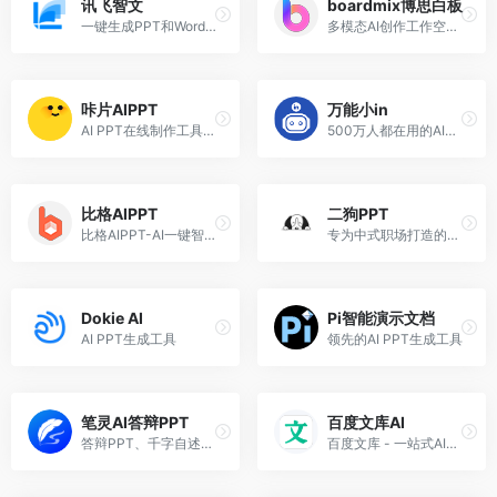
讯飞智文
boardmix博思白板
一键生成PPT和Word，让学习生活更轻松。
多模态AI创作工作空间，集AIGC、一键PPT、思维导图、笔记文档多种创意表达能力于一体
咔片AIPPT
万能小in
AI PPT在线制作工具，快速产出高质量PPT！
500万人都在用的AI论文专家，一键创作万字论文，可创作百万字图书专著。全面接入Deepseek模型，支持联网搜索+个人知识库搜索+参考文献上传，标准学术格式。
比格AIPPT
二狗PPT
比格AIPPT-AI一键智能排版，快速生成PPT
专为中式职场打造的AI PPT生成工具
Dokie AI
Pi智能演示文档
AI PPT生成工具
领先的AI PPT生成工具
笔灵AI答辩PPT
百度文库AI
答辩PPT、千字自述稿一键生成，预测导师提问，答辩一次过！
百度文库 - 一站式AI内容获取和创作平台