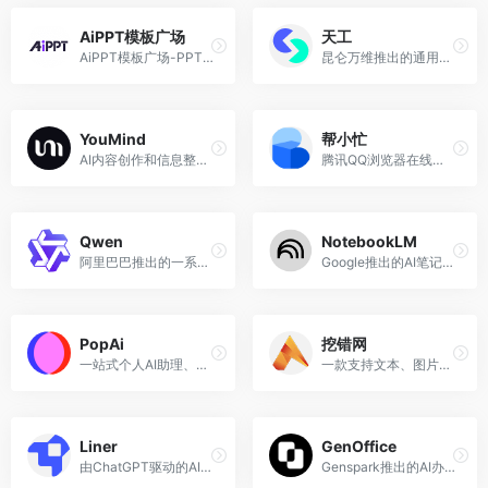
AiPPT模板广场
天工
AiPPT模板广场-PPT模板-word文档模板-excel表格模板
昆仑万维推出的通用AI智能体平台，原天工AI
YouMind
帮小忙
AI内容创作和信息整理平台
腾讯QQ浏览器在线工具箱平台
Qwen
NotebookLM
阿里巴巴推出的一系列AI大语言模型和多模态模型
Google推出的AI笔记应用工具
PopAi
挖错网
一站式个人AI助理、个人工作站，集成AI聊天、文档阅读、文案写作、内容创作等工作需求。
一款支持文本、图片、视频纠错和AIGC检测的内容审核校对平台。
Liner
GenOffice
由ChatGPT驱动的AI辅助学习工具，将学习知识的速度提高 10 倍。
Genspark推出的AI办公套件，开源、免费、无广告