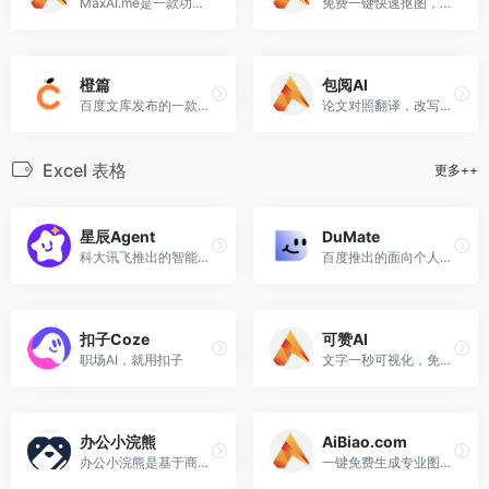
MaxAI.me是一款功能强大的浏览器AI插件，集成了多种AI模型。
免费一键快速抠图，支持下载高清图片
橙篇
包阅AI
百度文库发布的一款综合性AI创作工具
论文对照翻译，改写润色，专业术语详解，选题评估，开题报告分析，评审校对，一站式解决论文烦恼！
Excel 表格
更多++
星辰Agent
DuMate
科大讯飞推出的智能体Agent开发平台，助力开发者快速搭建生产级智能体
百度推出的面向个人及团队的桌面级AI智能体
扣子Coze
可赞AI
职场AI，就用扣子
文字一秒可视化，免费AI办公神器
办公小浣熊
AiBiao.com
办公小浣熊是基于商汤大语言模型的原生数据分析产品，
一键免费生成专业图表，只需输入文字，即可让文档与图表创作更高效