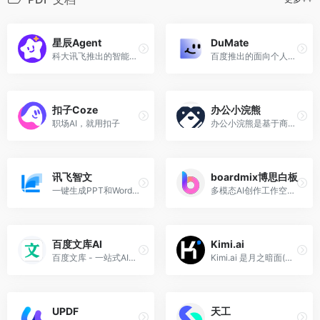
星辰Agent
DuMate
科大讯飞推出的智能体Agent开发平台，助力开发者快速搭建生产级智能体
百度推出的面向个人及团队的桌面级AI智能体
扣子Coze
办公小浣熊
职场AI，就用扣子
办公小浣熊是基于商汤大语言模型的原生数据分析产品，
讯飞智文
boardmix博思白板
一键生成PPT和Word，让学习生活更轻松。
多模态AI创作工作空间，集AIGC、一键PPT、思维导图、笔记文档多种创意表达能力于一体
百度文库AI
Kimi.ai
百度文库 - 一站式AI内容获取和创作平台
Kimi.ai 是月之暗面(Moonshot AI)公司推出的AI智能聊天机器人，能进行智能闲聊、解答问题，提供生活AI助手服务等。
UPDF
天工