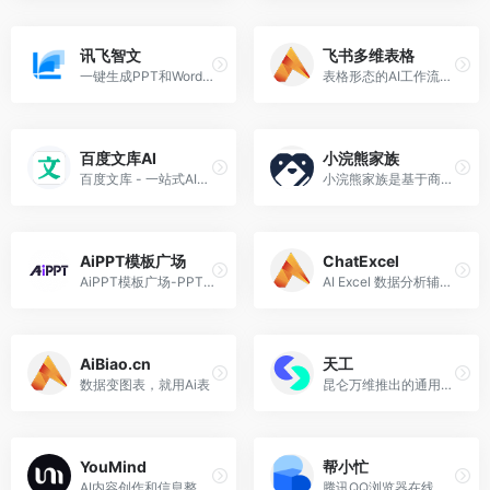
讯飞智文
飞书多维表格
一键生成PPT和Word，让学习生活更轻松。
表格形态的AI工作流搭建工具，支持批量化的AI创作与分析任务，接入DeepSeek R1满血版
百度文库AI
小浣熊家族
百度文库 - 一站式AI内容获取和创作平台
小浣熊家族是基于商汤自研大语言模型的AI助手，提供代码小浣熊AI助手、办公小浣熊AI助手两大功能模块
AiPPT模板广场
ChatExcel
AiPPT模板广场-PPT模板-word文档模板-excel表格模板
AI Excel 数据分析辅助工具
AiBiao.cn
天工
数据变图表，就用Ai表
昆仑万维推出的通用AI智能体平台，原天工AI
YouMind
帮小忙
AI内容创作和信息整理平台
腾讯QQ浏览器在线工具箱平台