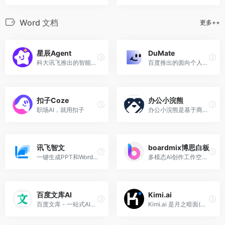
Word 文档
更多++
星辰Agent
DuMate
科大讯飞推出的智能体Agent开发平台，助力开发者快速搭建生产级智能体
百度推出的面向个人及团队的桌面级AI智能体
扣子Coze
办公小浣熊
职场AI，就用扣子
办公小浣熊是基于商汤大语言模型的原生数据分析产品，
讯飞智文
boardmix博思白板
一键生成PPT和Word，让学习生活更轻松。
多模态AI创作工作空间，集AIGC、一键PPT、思维导图、笔记文档多种创意表达能力于一体
百度文库AI
Kimi.ai
百度文库 - 一站式AI内容获取和创作平台
Kimi.ai 是月之暗面(Moonshot AI)公司推出的AI智能聊天机器人，能进行智能闲聊、解答问题，提供生活AI助手服务等。