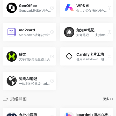
GenOffice
WPS AI
Genspark推出的AI办公套件，开源、免费、无广告
金山办公发布的AI办公应用，提供智能文档写作、阅读理解和问答、智能人机交互的能力。
md2card
如知AI笔记
Markdown转知识卡片
如知笔记——支持markdown的在线笔记，支持ai智能写作、AI搜索，支持DeepseekR1满血大模型
醒文
Cardify卡片工坊
文字排版美化生图工具
使用Markdown一键生成精美的小红书知识卡片
知周AI笔记
一款本地轻量级markdown AI笔记软件
思维导图
更多++
办公小浣熊
boardmix博思白板