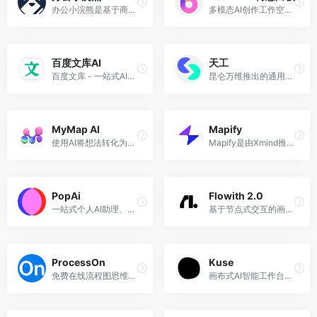
办公小浣熊是基于商汤大语言模型的原生数据分析产品，
多模态AI创作工作空间，集AIGC、一键PPT、思维导图、笔记文档多种创意表达能力于一体
百度文库AI
天工
百度文库 - 一站式AI内容获取和创作平台
昆仑万维推出的通用AI智能体平台，原天工AI
MyMap AI
Mapify
使用AI将想法转化为图表
Mapify是由Xmind推出的AI思维导图生成工具，原名ChatMind
PopAi
Flowith 2.0
一站式个人AI助理、个人工作站，集成AI聊天、文档阅读、文案写作、内容创作等工作需求。
基于节点式交互的画布式AI创作工具
ProcessOn
Kuse
免费在线流程图思维导图，专业强大的作图工具，支持多人实时在线协作
画布式AI智能工作台，ChatGPT+白板+Notion的结合体