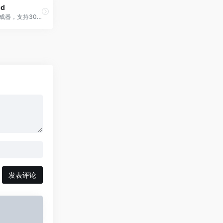
nd
AI思维导图生成器，支持30+文件格式一键转换，包括PDF、Word、视频等。
发表评论