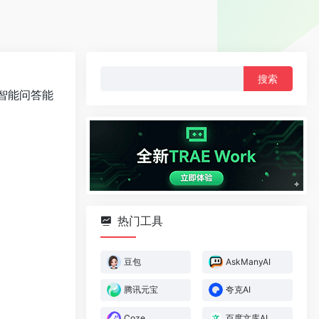
搜
索：
的智能问答能
热门工具
豆包
AskManyAI
腾讯元宝
夸克AI
Coze
百度文库AI