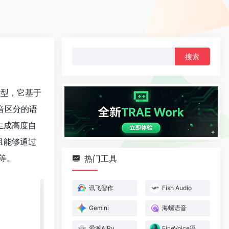
搜
索：
成模型，它基于
语音区分的语
生成高度自
且能够通过
等。
热门工具
讯飞智作
Fish Audio
Gemini
海螺语音
爱派AiPy
FineVoice语音克隆